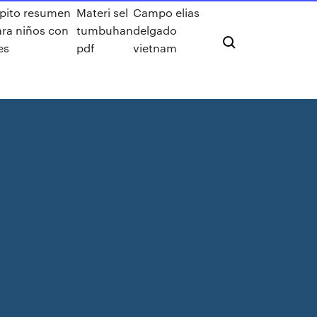
cipito resumen
Materi sel
Campo elias
ara niños con
tumbuhan
delgado
es
pdf
vietnam