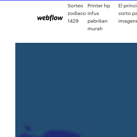
Sorteo
Printer hp
El prin
zodiaco
infus
corto p
1429
pabrikan
imagen
murah