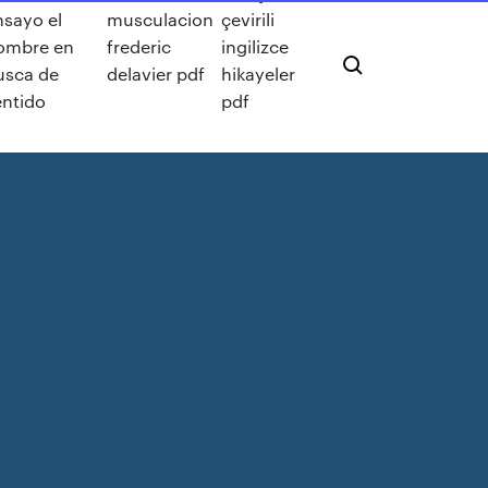
nsayo el
musculacion
çevirili
ombre en
frederic
ingilizce
usca de
delavier pdf
hikayeler
entido
pdf