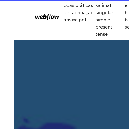
boas práticas
kalimat
e
de fabricação
singular
h
anvisa pdf
simple
b
present
s
tense